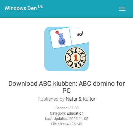
Uk
Windows Den
Toggl
navig
Download ABC-klubben: ABC-domino for
PC
Published by
Natur & Kultur
License:
£1.99
Category:
Education
Last Updated:
2025-11-05
File size:
43.26 MB